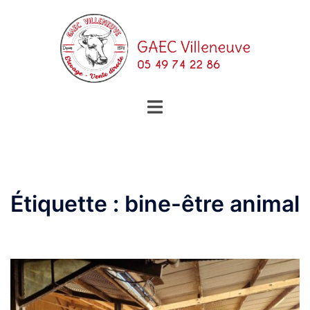
Aller
au
contenu
Ouvrir/fermer
le
menu
Étiquette :
bine-être animal