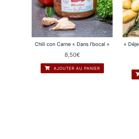
Chili con Carne « Dans l’bocal »
« Déje
8,50
€
AJOUTER AU PANIER
© 2026 Boeuf à la ferme. Fièrement propuls