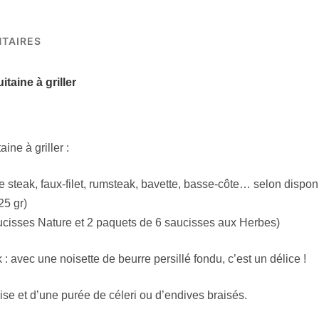
!"
Colis
de
TAIRES
8
kg
taine à griller
ne à griller :
e steak, faux-filet, rumsteak, bavette, basse-côte… selon disponi
25 gr)
ucisses Nature et 2 paquets de 6 saucisses aux Herbes)
 : avec une noisette de beurre persillé fondu, c’est un délice !
e et d’une purée de céleri ou d’endives braisés.