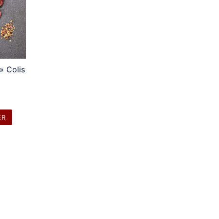
 » Colis
ER