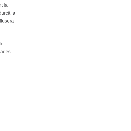
t la
urcit la
ffusera
Ne
llades