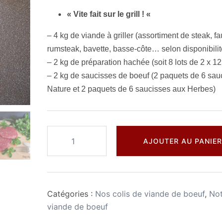
« Vite fait sur le grill ! «
– 4 kg de viande à griller (assortiment de steak, fau
rumsteak, bavette, basse-côte… selon disponibilit
– 2 kg de préparation hachée (soit 8 lots de 2 x 12
– 2 kg de saucisses de boeuf (2 paquets de 6 sau
Nature et 2 paquets de 6 saucisses aux Herbes)
quantité
AJOUTER AU PANIER
de
"Vite
fait
sur
Catégories :
Nos colis de viande de boeuf
,
Not
le
viande de boeuf
grill