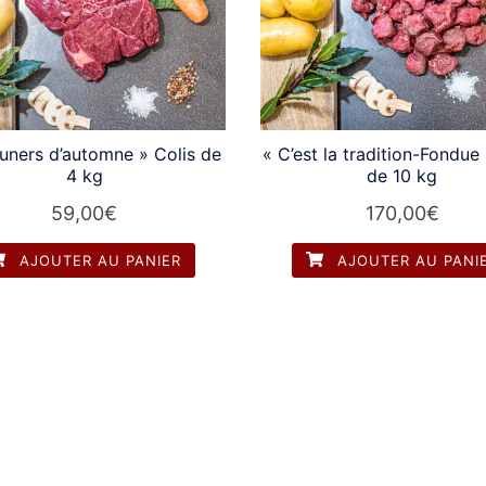
uners d’automne » Colis de
« C’est la tradition-Fondue
4 kg
de 10 kg
59,00
€
170,00
€
AJOUTER AU PANIER
AJOUTER AU PANI
é par
Sydney