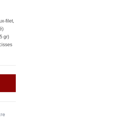
x-filet,
é)
5 gr)
cisses
re