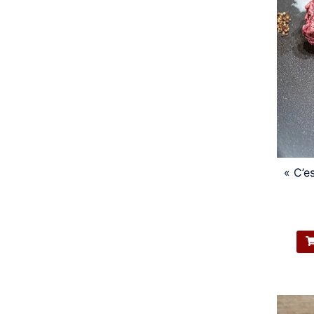
« C’e