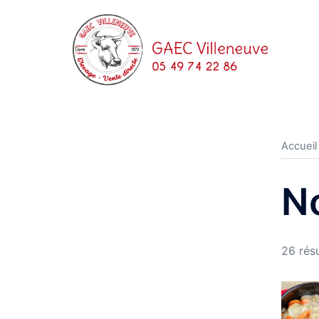
Aller
au
contenu
Accueil
N
26 résu